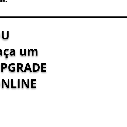
ak.
OU
aça um
PGRADE
NLINE