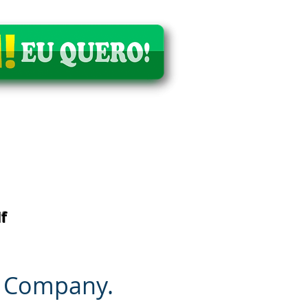
f
n Company.