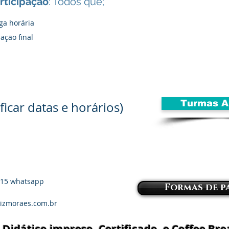
rticipação
: Todos que;
a horária
ação final
Turmas A
ficar datas e horários)
1815 whatsapp
Formas de 
izmoraes.com.br