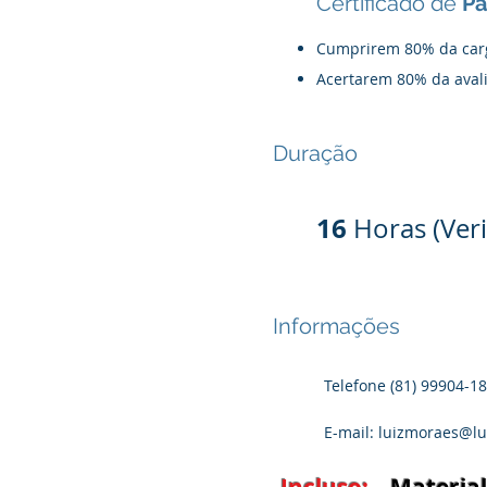
Certificado de
Pa
Cumprirem 80% da carg
Acertarem 80% da avali
Duração
16
Horas (Veri
Informações
Telefone (81) 99904-
E-mail:
luizmoraes@lu