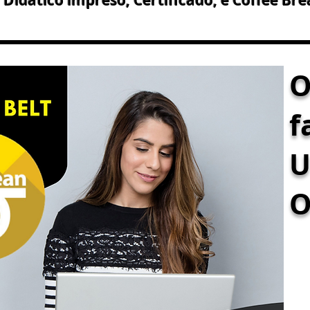
idático impreso, Certificado, e Coffee Bre
f
U
O