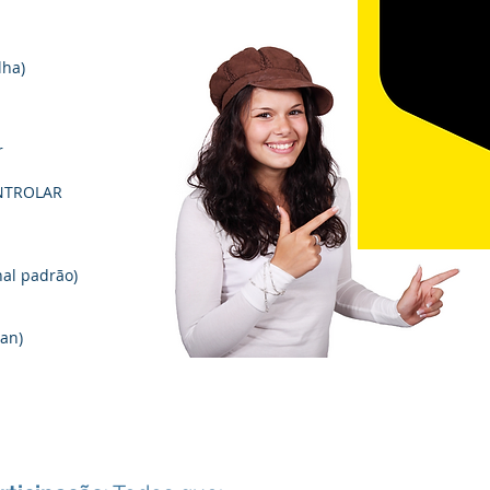
lha)
r
ONTROLAR
al padrão)
lan)