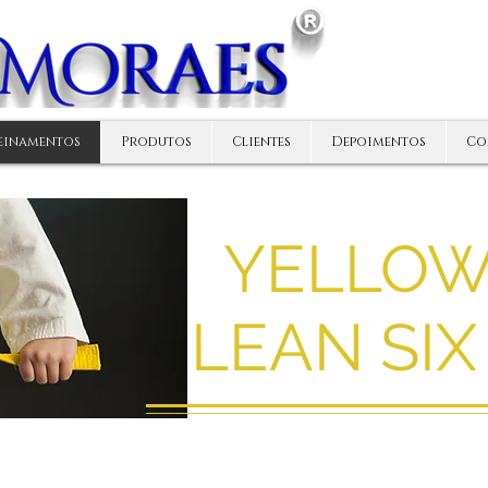
einamentos
Produtos
Clientes
Depoimentos
Co
YELLOW
LEAN SIX