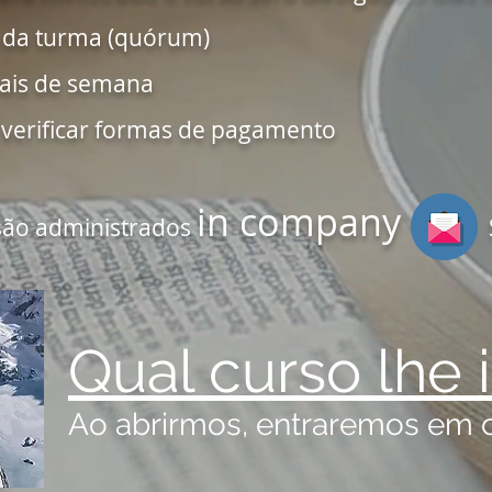
 da turma (quórum)
nais de semana
 verificar formas de pagamento
in company
são administrados
Solic
Qual curso lhe 
Ao abrirmos, entraremos em 