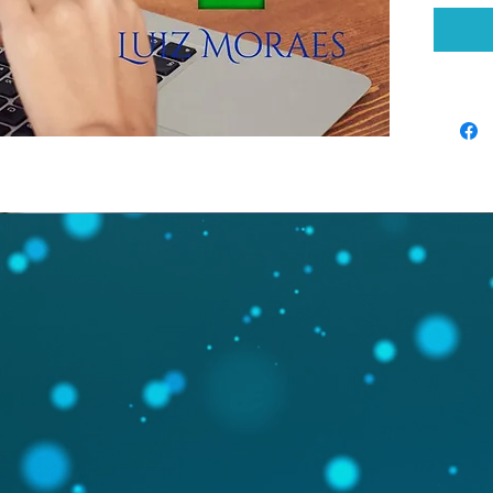
Se você
Gestão 
gastar f
para pe
Nossa *
foi des
necessi
prática,
gerenci
documen
Elaborad
totalme
ser ada
negócio
você con
procedim
forma r
sua emp
alcançar
complex
persona