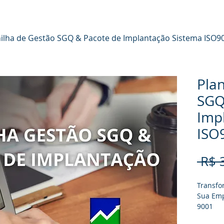
nilha de Gestão SGQ & Pacote de Implantação Sistema ISO9
Plan
SGQ
Imp
ISO
 R$ 
Transfo
Sua Emp
9001