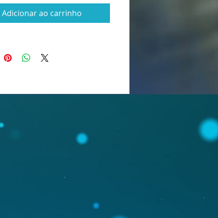
 quer implantar um Sistema de 
Adicionar ao carrinho
da Qualidade eficiente, sem 
ortunas, temos a solução ideal 
quenas e médias empresas! 
*Planilha de Gestão ISO 9001** 
envolvida pensando nas suas 
dades, oferecendo uma maneira 
 acessível e completa para 
ar até **90% da 
tação** exigida pela norma.
a em Excel, a planilha é 
nte **parametrizável** e pode 
ptada para qualquer tipo de 
. Simples de usar, permite que 
trole e organize processos, 
entos, registros e auditorias, de 
ápida e descomplicada. Com ela, 
resa estará pronta para 
 a **certificação ISO 9001, sem a 
idade e o alto custo de soluções 
lizadas.